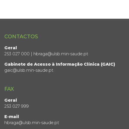
CONTACTOS
Geral
253 027 000 | hbraga@ulsb.min-saude.pt
Gabinete de Acesso à Informação Clínica (GAIC)
gaic@ulsb.min-saude.pt
FAX
Geral
253 027 999
E-mail
hbraga@ulsb.min-saude.pt