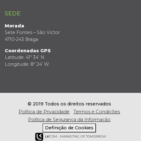
SEDE
Morada
Sete Fontes – São Victor
4710-243 Braga
Coordenadas GPS
Latitude: 41º 34’ N
Longitude: 8º 24’ W
© 2019 Todos os direitos reservados
Política de Privacidade
Termos e Condições
Política de Segurança da Informação
Definição de Cookies
LK
COM - MARKETING OF TOMORROW