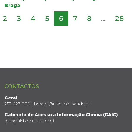
Braga
2
3
4
5
6
7
8
...
28
CONTACTOS
Geral
253 027 000 | hbraga@ulsb.min-saude.pt
Gabinete de Acesso à Informação Clínica (GAIC)
gaic@ulsb.min-saude.pt