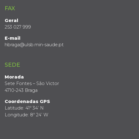
FAX
Geral
253 027 999
E-mail
hbraga@ulsb.min-saude.pt
SEDE
Morada
Sete Fontes – São Victor
4710-243 Braga
Coordenadas GPS
Latitude: 41º 34’ N
Longitude: 8º 24’ W