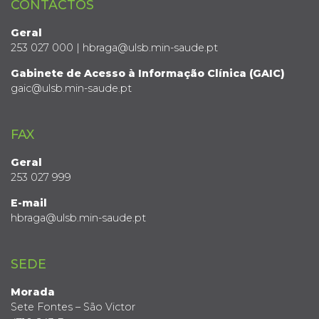
CONTACTOS
Geral
253 027 000 | hbraga@ulsb.min-saude.pt
Gabinete de Acesso à Informação Clínica (GAIC)
gaic@ulsb.min-saude.pt
FAX
Geral
253 027 999
E-mail
hbraga@ulsb.min-saude.pt
SEDE
Morada
Sete Fontes – São Victor