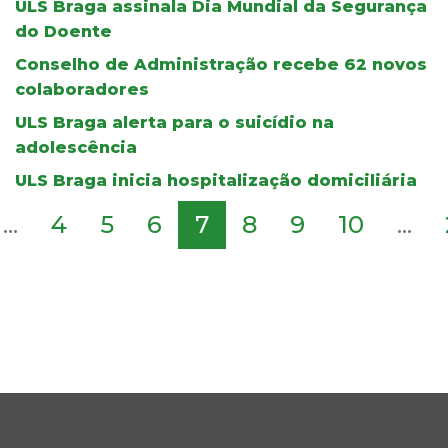
ULS Braga assinala Dia Mundial da Segurança
do Doente
Conselho de Administração recebe 62 novos
colaboradores
ULS Braga alerta para o suicídio na
adolescência
ULS Braga inicia hospitalização domiciliária
...
4
5
6
7
8
9
10
...