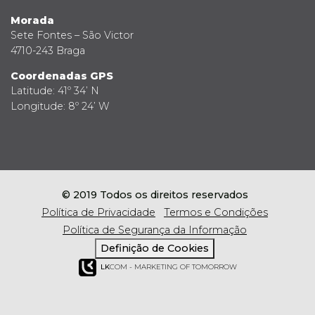
Morada
Sete Fontes – São Victor
4710-243 Braga
Coordenadas GPS
Latitude: 41º 34’ N
Longitude: 8º 24’ W
© 2019 Todos os direitos reservados
Política de Privacidade
Termos e Condições
Política de Segurança da Informação
Definição de Cookies
LK
COM - MARKETING OF TOMORROW