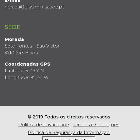
E-mail
hbraga@ulsb.min-saude.pt
SEDE
Morada
Sete Fontes – São Victor
4710-243 Braga
Coordenadas GPS
Latitude: 41º 34’ N
Longitude: 8º 24’ W
© 2019 Todos os direitos reservados
Política de Privacidade
Termos e Condições
Política de Segurança da Informação