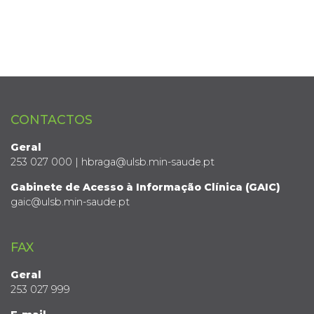
CONTACTOS
Geral
253 027 000 | hbraga@ulsb.min-saude.pt
Gabinete de Acesso à Informação Clínica (GAIC)
gaic@ulsb.min-saude.pt
FAX
Geral
253 027 999