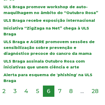
ULS Braga promove workshop de auto-
maquilhagem no âmbito do “Outubro Rosa”
ULS Braga recebe exposição internacional
Iniciativa “ZigZaga na Net” chega à ULS
Braga
ULS Braga e AGERE promovem sessões de
sensibilização sobre prevenção e
diagnóstico precoce do cancro da mama
ULS Braga assinala Outubro Rosa com
iniciativas que unem ciência e arte
Alerta para esquema de 'phishing' na ULS
Braga
2
3
4
5
6
7
8
...
28