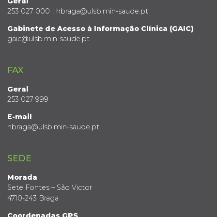
Geral
253 027 000 | hbraga@ulsb.min-saude.pt
Gabinete de Acesso à Informação Clínica (GAIC)
gaic@ulsb.min-saude.pt
FAX
Geral
253 027 999
E-mail
hbraga@ulsb.min-saude.pt
SEDE
Morada
Sete Fontes – São Victor
4710-243 Braga
Coordenadas GPS