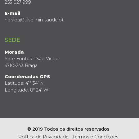
253 027 999
E-mail
hbraga@ulsb.min-saude.pt
SEDE
Morada
Sete Fontes – São Victor
4710-243 Braga
Coordenadas GPS
Latitude: 41º 34’ N
Longitude: 8º 24’ W
© 2019 Todos os direitos reservados
Política de Privacidade
Termos e Condições