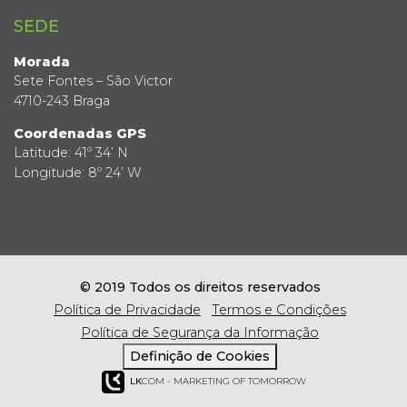
SEDE
Morada
Sete Fontes – São Victor
4710-243 Braga
Coordenadas GPS
Latitude: 41º 34’ N
Longitude: 8º 24’ W
© 2019 Todos os direitos reservados
Política de Privacidade
Termos e Condições
Política de Segurança da Informação
Definição de Cookies
LK
COM - MARKETING OF TOMORROW