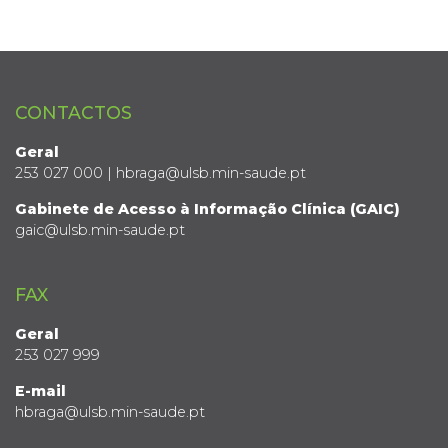
CONTACTOS
Geral
253 027 000 | hbraga@ulsb.min-saude.pt
Gabinete de Acesso à Informação Clínica (GAIC)
gaic@ulsb.min-saude.pt
FAX
Geral
253 027 999
E-mail
hbraga@ulsb.min-saude.pt