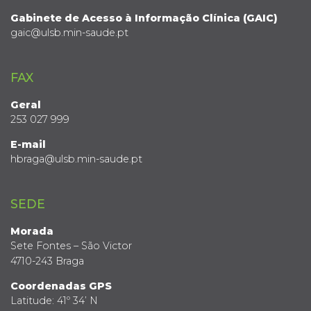
Gabinete de Acesso à Informação Clínica (GAIC)
gaic@ulsb.min-saude.pt
FAX
Geral
253 027 999
E-mail
hbraga@ulsb.min-saude.pt
SEDE
Morada
Sete Fontes – São Victor
4710-243 Braga
Coordenadas GPS
Latitude: 41º 34’ N