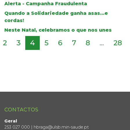
Alerta - Campanha Fraudulenta
Quando a Solidariedade ganha asas...e
cordas!
Neste Natal, celebramos o que nos unes
2
3
4
5
6
7
8
...
28
CONTACTOS
Geral
253 027 000 | hbraga@ulsb.min-saude.pt