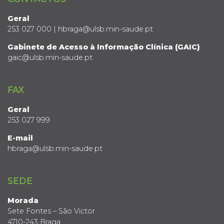
Geral
253 027 000 | hbraga@ulsb.min-saude.pt
Gabinete de Acesso à Informação Clínica (GAIC)
gaic@ulsb.min-saude.pt
FAX
Geral
253 027 999
E-mail
hbraga@ulsb.min-saude.pt
SEDE
Morada
Sete Fontes – São Victor
4710-243 Braga