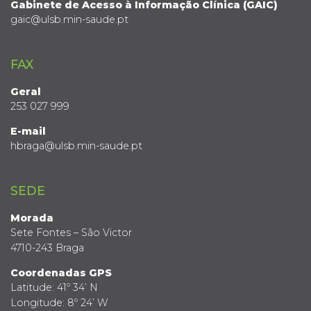
Gabinete de Acesso à Informação Clínica (GAIC)
gaic@ulsb.min-saude.pt
FAX
Geral
253 027 999
E-mail
hbraga@ulsb.min-saude.pt
SEDE
Morada
Sete Fontes – São Victor
4710-243 Braga
Coordenadas GPS
Latitude: 41º 34’ N
Longitude: 8º 24’ W