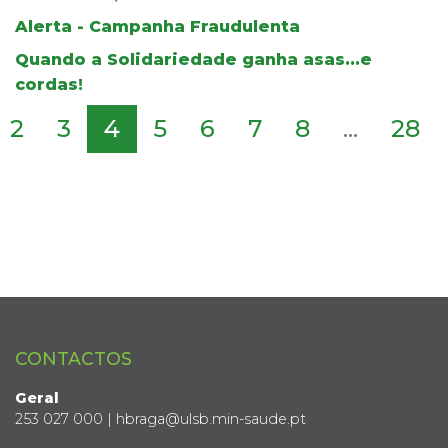
Alerta - Campanha Fraudulenta
Quando a Solidariedade ganha asas...e
cordas!
2
3
4
5
6
7
8
...
28
CONTACTOS
Geral
253 027 000 | hbraga@ulsb.min-saude.pt