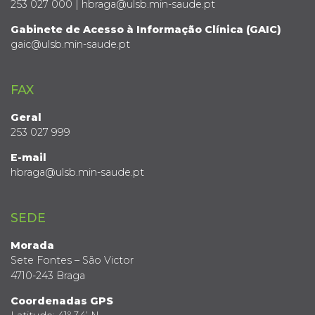
253 027 000 | hbraga@ulsb.min-saude.pt
Gabinete de Acesso à Informação Clínica (GAIC)
gaic@ulsb.min-saude.pt
FAX
Geral
253 027 999
E-mail
hbraga@ulsb.min-saude.pt
SEDE
Morada
Sete Fontes – São Victor
4710-243 Braga
Coordenadas GPS