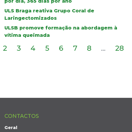
por dia, 365 dias por ano
ULS Braga reativa Grupo Coral de
Laringectomizados
ULSB promove formação na abordagem à
vítima queimada
2
3
4
5
6
7
8
...
28
CONTACTOS
Geral