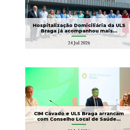
ULS Braga assinalou o Dia
aga
Mundial do Cérebro com
.
as II Jorna...
22 Jul 2026
Hospitalização Domiciliária da ULS
Braga já acompanhou mais...
24 Jul 2026
ga
Banco de Sangue recebe
ho
gesto solidário da SIGNA
17 Jul 2026
CIM Cávado e ULS Braga arrancam
com Conselho Local de Saúde...