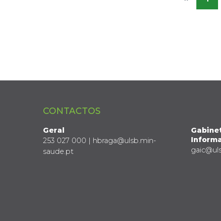
CONTACTOS
Geral
Gabine
Informa
253 027 000 | hbraga@ulsb.min-
gaic@ul
saude.pt