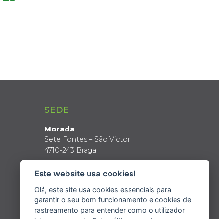
SEDE
Morada
Sete Fontes – São Victor
4710-243 Braga
Coordenadas GPS
Este website usa cookies!
Latitude: 41º 34’ N
Longitude: 8º 24’ W
Olá, este site usa cookies essenciais para
garantir o seu bom funcionamento e cookies de
rastreamento para entender como o utilizador