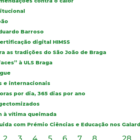
mendações contra o calor
itucional
oão
duardo Barroso
certificação digital HIMSS
a as tradições do São João de Braga
faces” à ULS Braga
ngue
 e internacionais
ras por dia, 365 dias por ano
ingectomizados
 à vítima queimada
guida com Prémio Ciências e Educação nos Galar
2
3
4
5
6
7
8
...
28