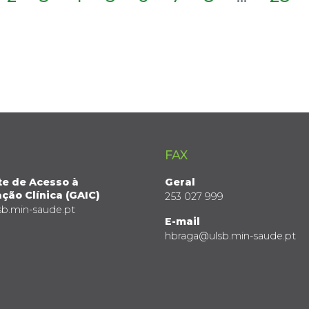
FAX
te de Acesso à
Geral
ção Clínica (GAIC)
253 027 999
sb.min-saude.pt
E-mail
hbraga@ulsb.min-saude.pt