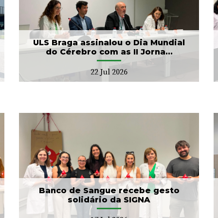
Arcebispo Primaz de
Braga realiza dádiva no
Banco de Sangue
21 Jul 2026
ULS Braga assinalou o Dia Mundial
do Cérebro com as II Jorna...
22 Jul 2026
ULS Braga conclui a
unificação das bases de
dados dos Cuidad...
15 Jul 2026
Banco de Sangue recebe gesto
solidário da SIGNA