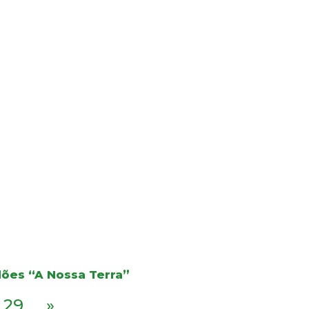
dões “A Nossa Terra”
29
»