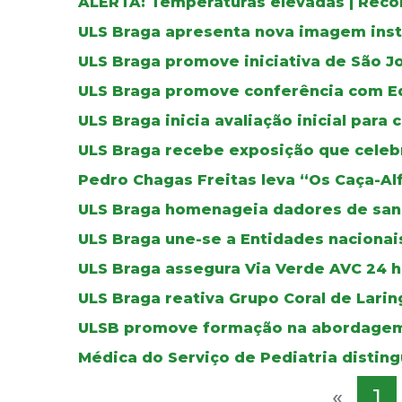
ALERTA: Temperaturas elevadas | Reco
ULS Braga apresenta nova imagem inst
ULS Braga promove iniciativa de São J
ULS Braga promove conferência com E
ULS Braga inicia avaliação inicial para 
ULS Braga recebe exposição que celebr
Pedro Chagas Freitas leva “Os Caça-Al
ULS Braga homenageia dadores de sa
ULS Braga une-se a Entidades nacionais
ULS Braga assegura Via Verde AVC 24 ho
ULS Braga reativa Grupo Coral de Lar
ULSB promove formação na abordagem
Médica do Serviço de Pediatria distin
«
1