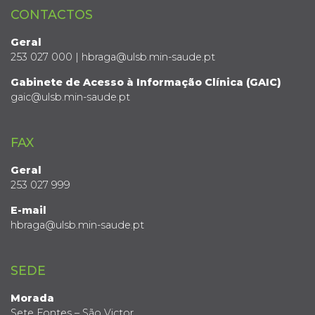
CONTACTOS
Geral
253 027 000 | hbraga@ulsb.min-saude.pt
Gabinete de Acesso à Informação Clínica (GAIC)
gaic@ulsb.min-saude.pt
FAX
Geral
253 027 999
E-mail
hbraga@ulsb.min-saude.pt
SEDE
Morada
Sete Fontes – São Victor