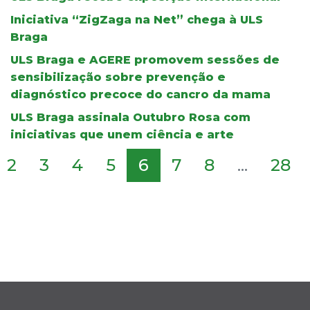
Iniciativa “ZigZaga na Net” chega à ULS
Braga
ULS Braga e AGERE promovem sessões de
sensibilização sobre prevenção e
diagnóstico precoce do cancro da mama
ULS Braga assinala Outubro Rosa com
iniciativas que unem ciência e arte
2
3
4
5
6
7
8
...
28