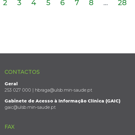
2
3
4
5
6
7
8
...
28
CONTACTOS
Geral
253 027 000 | hbraga@ulsb.min-saude.pt
Gabinete de Acesso à Informação Clínica (GAIC)
gaic@ulsb.min-saude.pt
FAX