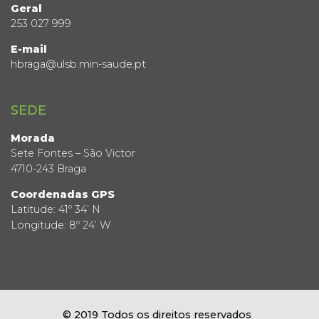
Geral
253 027 999
E-mail
hbraga@ulsb.min-saude.pt
SEDE
Morada
Sete Fontes – São Victor
4710-243 Braga
Coordenadas GPS
Latitude: 41º 34’ N
Longitude: 8º 24’ W
© 2019 Todos os direitos reservados