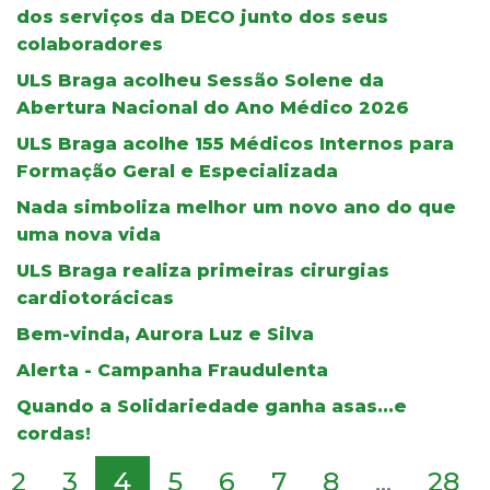
dos serviços da DECO junto dos seus
colaboradores
ULS Braga acolheu Sessão Solene da
Abertura Nacional do Ano Médico 2026
ULS Braga acolhe 155 Médicos Internos para
Formação Geral e Especializada
Nada simboliza melhor um novo ano do que
uma nova vida
ULS Braga realiza primeiras cirurgias
cardiotorácicas
Bem-vinda, Aurora Luz e Silva
Alerta - Campanha Fraudulenta
Quando a Solidariedade ganha asas...e
cordas!
2
3
4
5
6
7
8
...
28