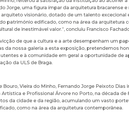
nho, reiterou a satisfação da instituição ao acolher a
 Jorge, uma figura ímpar da arquitetura bracarense e
m arquiteto visionário, dotado de um talento excecional 
o do património edificado, como na área da arquitetu
ural de inestimável valor.”, concluiu Francisco Fachado
convicção de que a cultura e a arte desempenham um p
tas da nossa galeria a esta exposição, pretendemos ho
tentes e à comunidade em geral a oportunidade de ap
ração da ULS de Braga.
 Bouro, Vieira do Minho, Fernando Jorge Peixoto Dias i
 Artística e Profissional Árvore no Porto, na década de 80
s da cidade e da região, acumulando um vasto portefól
ificado, como na área da arquitetura contemporânea.