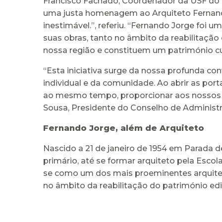
Francisco Fachado, Coordenador da USF do Mi
uma justa homenagem ao Arquiteto Fernando
inestimável.”, referiu. “Fernando Jorge foi u
suas obras, tanto no âmbito da reabilitaçã
nossa região e constituem um património cult
“Esta iniciativa surge da nossa profunda 
individual e da comunidade. Ao abrir as por
ao mesmo tempo, proporcionar aos nossos u
Sousa, Presidente do Conselho de Administ
Fernando Jorge, além de Arquiteto
Nascido a 21 de janeiro de 1954 em Parada de
primário, até se formar arquiteto pela Escola
se como um dos mais proeminentes arquiteto
no âmbito da reabilitação do património ed