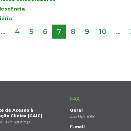
olescência
iária
...
4
5
6
7
8
9
10
...
FAX
te de Acesso à
Geral
ção Clínica (GAIC)
253 027 999
sb.min-saude.pt
E-mail