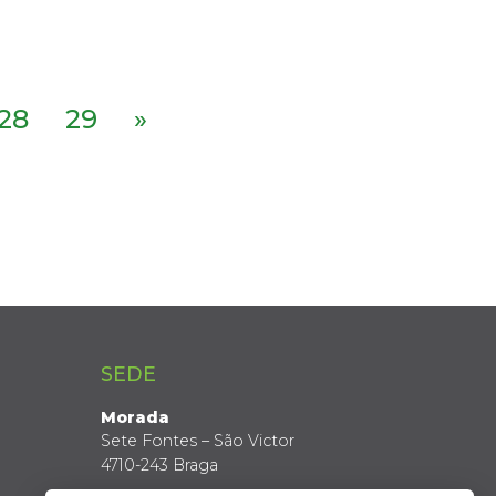
28
29
»
SEDE
Morada
Sete Fontes – São Victor
4710-243 Braga