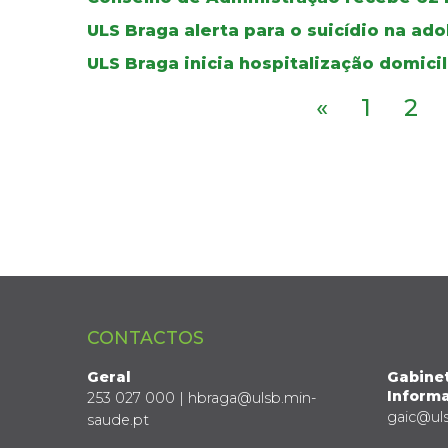
ULS Braga alerta para o suicídio na ad
ULS Braga inicia hospitalização domicil
«
1
2
CONTACTOS
Geral
Gabine
Informa
253 027 000 | hbraga@ulsb.min-
gaic@ul
saude.pt