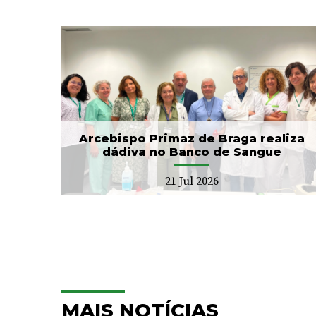
CIM Cávado e ULS Braga
no
arrancam com Conselho
Local de Saúde...
20 Jul 2026
Arcebispo Primaz de Braga realiza
dádiva no Banco de Sangue
21 Jul 2026
MAIS NOTÍCIAS