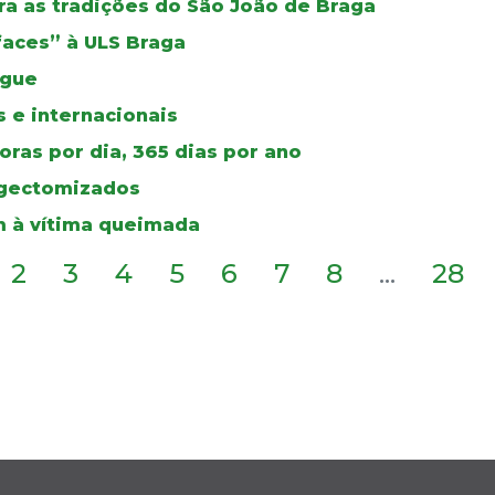
a as tradições do São João de Braga
faces” à ULS Braga
ngue
 e internacionais
ras por dia, 365 dias por ano
ingectomizados
 à vítima queimada
2
3
4
5
6
7
8
...
28