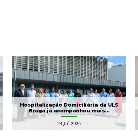
ULS Braga assinalou o Dia
Mundial do Cérebro com
as II Jorna...
22 Jul 2026
Hospitalização Domiciliária da ULS
Braga já acompanhou mais...
24 Jul 2026