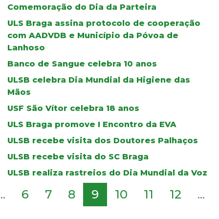
Comemoração do Dia da Parteira
ULS Braga assina protocolo de cooperação
com AADVDB e Município da Póvoa de
Lanhoso
Banco de Sangue celebra 10 anos
ULSB celebra Dia Mundial da Higiene das
Mãos
USF São Vítor celebra 18 anos
ULS Braga promove I Encontro da EVA
ULSB recebe visita dos Doutores Palhaços
ULSB recebe visita do SC Braga
ULSB realiza rastreios do Dia Mundial da Voz
...
6
7
8
9
10
11
12
...