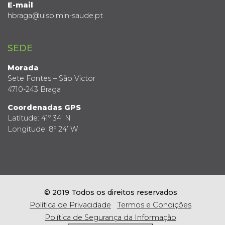
E-mail
hbraga@ulsb.min-saude.pt
SEDE
Morada
Sete Fontes – São Victor
4710-243 Braga
Coordenadas GPS
Latitude: 41º 34’ N
Longitude: 8º 24’ W
© 2019 Todos os direitos reservados
Política de Privacidade
Termos e Condições
Política de Segurança da Informação