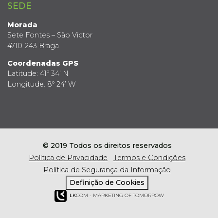
SEDE
Morada
Sete Fontes – São Victor
4710-243 Braga
Coordenadas GPS
Latitude: 41º 34’ N
Longitude: 8º 24’ W
© 2019 Todos os direitos reservados
Política de Privacidade
Termos e Condições
Política de Segurança da Informação
Definição de Cookies
LK
COM - MARKETING OF TOMORROW