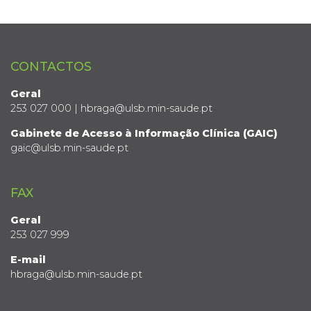
CONTACTOS
Geral
253 027 000 | hbraga@ulsb.min-saude.pt
Gabinete de Acesso à Informação Clínica (GAIC)
gaic@ulsb.min-saude.pt
FAX
Geral
253 027 999
E-mail
hbraga@ulsb.min-saude.pt