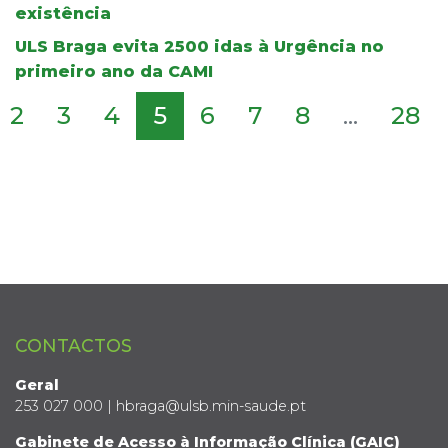
existência
ULS Braga evita 2500 idas à Urgência no
primeiro ano da CAMI
2
3
4
5
6
7
8
...
28
CONTACTOS
Geral
253 027 000 | hbraga@ulsb.min-saude.pt
Gabinete de Acesso à Informação Clínica (GAIC)