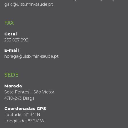
gaic@ulsb.min-saude.pt
FAX
Geral
253 027 999
E-mail
hbraga@ulsb.min-saude.pt
SEDE
Morada
Sete Fontes – São Victor
4710-243 Braga
Coordenadas GPS
Latitude: 41º 34’ N
Longitude: 8º 24’ W