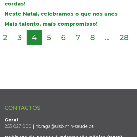
cordas!
Neste Natal, celebramos o que nos unes
Mais talento, mais compromisso!
2
3
4
5
6
7
8
...
28
CONTACTOS
Geral
253 027 000 | hbraga@ulsb.min-saude.pt