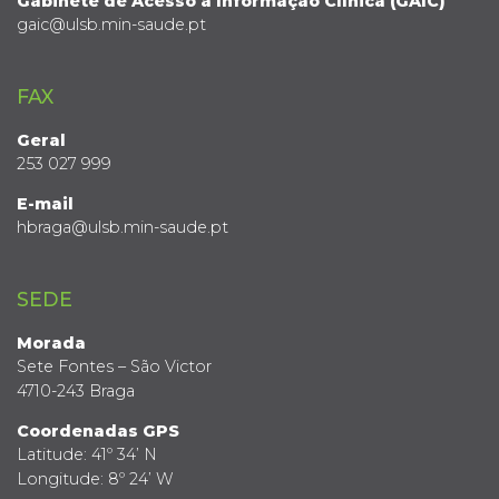
Gabinete de Acesso à Informação Clínica (GAIC)
gaic@ulsb.min-saude.pt
FAX
Geral
253 027 999
E-mail
hbraga@ulsb.min-saude.pt
SEDE
Morada
Sete Fontes – São Victor
4710-243 Braga
Coordenadas GPS
Latitude: 41º 34’ N
Longitude: 8º 24’ W