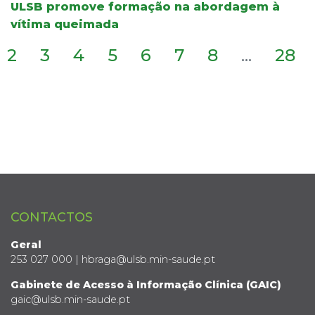
ULSB promove formação na abordagem à
vítima queimada
2
3
4
5
6
7
8
...
28
CONTACTOS
Geral
253 027 000 | hbraga@ulsb.min-saude.pt
Gabinete de Acesso à Informação Clínica (GAIC)
gaic@ulsb.min-saude.pt