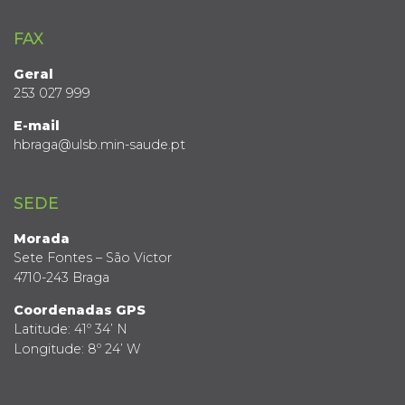
FAX
Geral
253 027 999
E-mail
hbraga@ulsb.min-saude.pt
SEDE
Morada
Sete Fontes – São Victor
4710-243 Braga
Coordenadas GPS
Latitude: 41º 34’ N
Longitude: 8º 24’ W