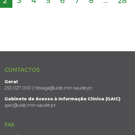
2
3
4
5
6
7
8
...
28
CONTACTOS
Geral
253 027 000 | hbraga@ulsb.min-saude.pt
Gabinete de Acesso à Informação Clínica (GAIC)
gaic@ulsb.min-saude.pt
FAX