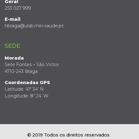
Geral
253 027 999
E-mail
hbraga@ulsb.min-saude.pt
SEDE
Morada
Sete Fontes – São Victor
4710-243 Braga
Coordenadas GPS
Latitude: 41º 34’ N
Longitude: 8º 24’ W
© 2019 Todos os direitos reservados