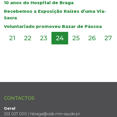
10 anos do Hospital de Braga
Recebemos a Exposição Raízes d’uma Via-
Sacra
Voluntariado promoveu Bazar de Páscoa
.
21
22
23
24
25
26
27
CONTACTOS
Geral
253 027 000 | hbraga@ulsb.min-saude.pt