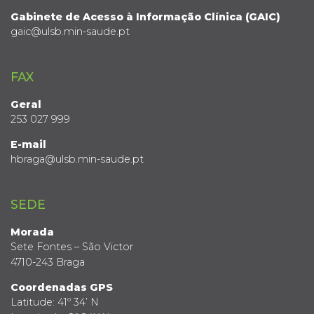
Gabinete de Acesso à Informação Clínica (GAIC)
gaic@ulsb.min-saude.pt
FAX
Geral
253 027 999
E-mail
hbraga@ulsb.min-saude.pt
SEDE
Morada
Sete Fontes – São Victor
4710-243 Braga
Coordenadas GPS
Latitude: 41º 34’ N