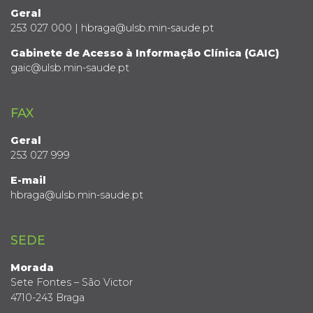
Geral
253 027 000 | hbraga@ulsb.min-saude.pt
Gabinete de Acesso à Informação Clínica (GAIC)
gaic@ulsb.min-saude.pt
FAX
Geral
253 027 999
E-mail
hbraga@ulsb.min-saude.pt
SEDE
Morada
Sete Fontes – São Victor
4710-243 Braga