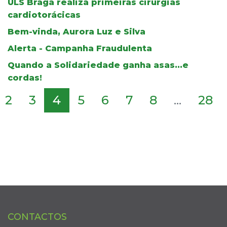
ULS Braga realiza primeiras cirurgias
cardiotorácicas
Bem-vinda, Aurora Luz e Silva
Alerta - Campanha Fraudulenta
Quando a Solidariedade ganha asas...e
cordas!
2
3
4
5
6
7
8
...
28
CONTACTOS