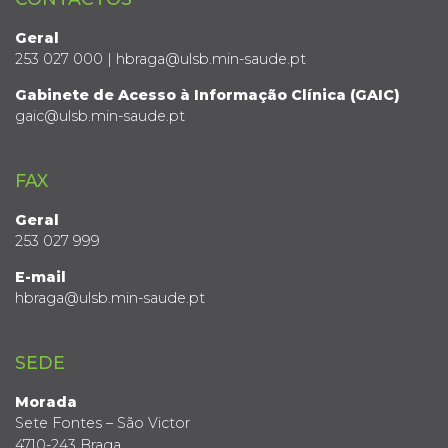
Geral
253 027 000 | hbraga@ulsb.min-saude.pt
Gabinete de Acesso à Informação Clínica (GAIC)
gaic@ulsb.min-saude.pt
FAX
Geral
253 027 999
E-mail
hbraga@ulsb.min-saude.pt
SEDE
Morada
Sete Fontes – São Victor
4710-243 Braga