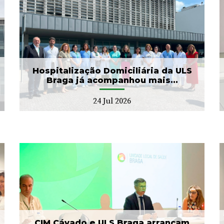
ULS Braga assinalou o Dia
Mundial do Cérebro com
as II Jorna...
22 Jul 2026
Hospitalização Domiciliária da ULS
Braga já acompanhou mais...
24 Jul 2026
Banco de Sangue recebe
gesto solidário da SIGNA
17 Jul 2026
CIM Cávado e ULS Braga arrancam