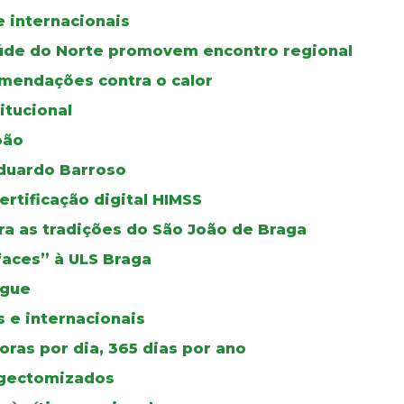
e internacionais
úde do Norte promovem encontro regional
mendações contra o calor
itucional
oão
duardo Barroso
certificação digital HIMSS
a as tradições do São João de Braga
faces” à ULS Braga
ngue
 e internacionais
ras por dia, 365 dias por ano
ingectomizados