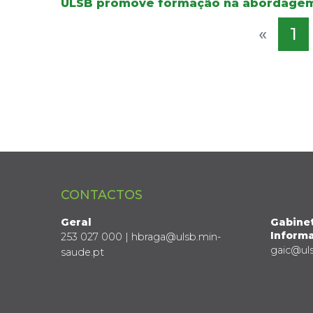
ULSB promove formação na abordagem
«
1
CONTACTOS
Geral
Gabine
Informa
253 027 000 | hbraga@ulsb.min-
gaic@ul
saude.pt