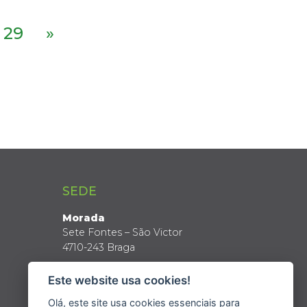
29
»
SEDE
Morada
Sete Fontes – São Victor
4710-243 Braga
Coordenadas GPS
Este website usa cookies!
Latitude: 41º 34’ N
Longitude: 8º 24’ W
Olá, este site usa cookies essenciais para