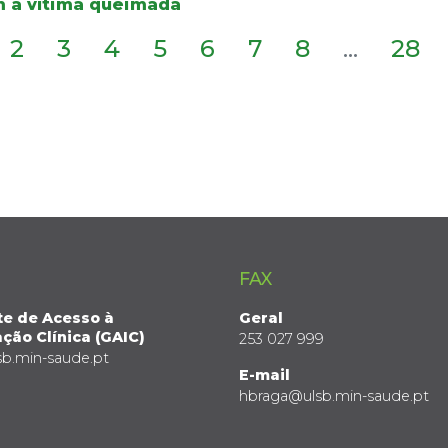
 à vítima queimada
2
3
4
5
6
7
8
...
28
FAX
te de Acesso à
Geral
ção Clínica (GAIC)
253 027 999
sb.min-saude.pt
E-mail
hbraga@ulsb.min-saude.pt