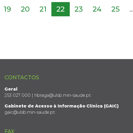
19
20
21
22
23
24
25
..
CONTACTOS
Geral
253 027 000 | hbraga@ulsb.min-saude.pt
Gabinete de Acesso à Informação Clínica (GAIC)
gaic@ulsb.min-saude.pt
FAX