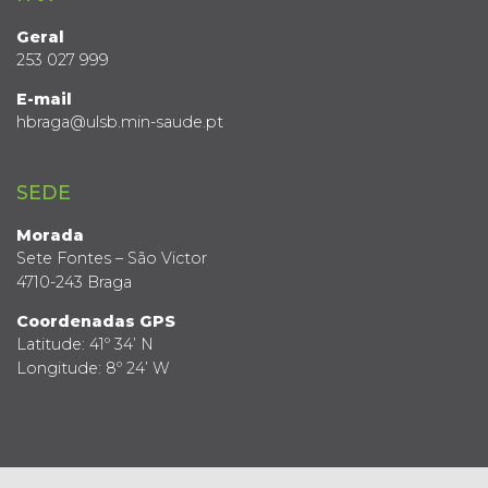
Geral
253 027 999
E-mail
hbraga@ulsb.min-saude.pt
SEDE
Morada
Sete Fontes – São Victor
4710-243 Braga
Coordenadas GPS
Latitude: 41º 34’ N
Longitude: 8º 24’ W