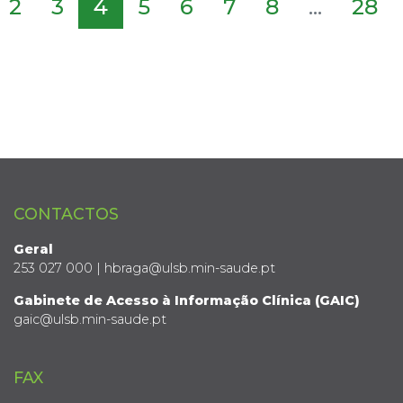
2
3
4
5
6
7
8
...
28
CONTACTOS
Geral
253 027 000 | hbraga@ulsb.min-saude.pt
Gabinete de Acesso à Informação Clínica (GAIC)
gaic@ulsb.min-saude.pt
FAX