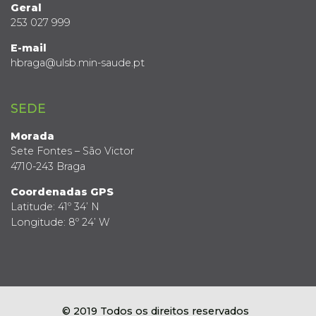
Geral
253 027 999
E-mail
hbraga@ulsb.min-saude.pt
SEDE
Morada
Sete Fontes – São Victor
4710-243 Braga
Coordenadas GPS
Latitude: 41º 34’ N
Longitude: 8º 24’ W
© 2019 Todos os direitos reservados