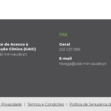
FAX
te de Acesso à
Geral
ção Clínica (GAIC)
253 027 999
sb.min-saude.pt
E-mail
hbraga@ulsb.min-saude.pt
e Privacidade
Termos e Condições
Política de Segurança 