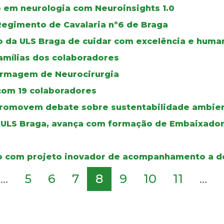
em neurologia com Neuroinsights 1.0
Regimento de Cavalaria nº6 de Braga
o da ULS Braga de cuidar com excelência e huma
amílias dos colaboradores
ermagem de Neurocirurgia
 com 19 colaboradores
promovem debate sobre sustentabilidade ambien
a ULS Braga, avança com formação de Embaixador
émio com projeto inovador de acompanhamento a
...
5
6
7
8
9
10
11
...