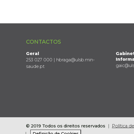
CONTACTOS
Geral
Gabine
Informa
253 027 000 | hbraga@ulsb.min-
gaic@ul
saude.pt
© 2019 Todos os direitos reservados
Política d
Definição de Cookies