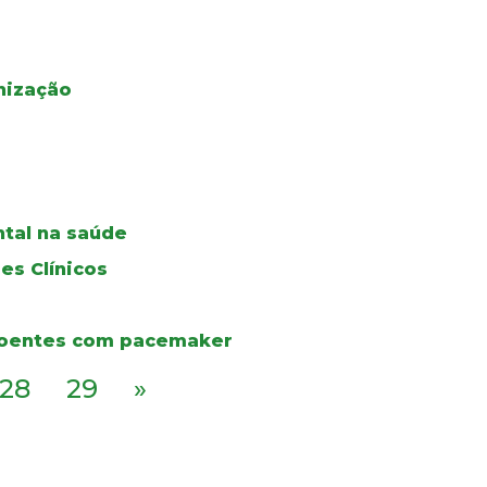
nização
tal na saúde
es Clínicos
 doentes com pacemaker
28
29
»