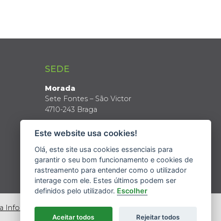
SEDE
Morada
Sete Fontes – São Victor
4710-243 Braga
Coordenadas GPS
Este website usa cookies!
Latitude: 41º 34’ N
Longitude: 8º 24’ W
Olá, este site usa cookies essenciais para
garantir o seu bom funcionamento e cookies de
rastreamento para entender como o utilizador
interage com ele. Estes últimos podem ser
definidos pelo utilizador.
Escolher
da Informação
Aceitar todos
Rejeitar todos