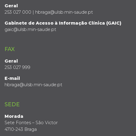
Geral
253 027 000 | hbraga@ulsb.min-saude.pt
Gabinete de Acesso à Informação Clínica (GAIC)
gaic@ulsb.min-saude.pt
FAX
Geral
253 027 999
E-mail
hbraga@ulsb.min-saude.pt
SEDE
Morada
Sete Fontes – São Victor
4710-243 Braga