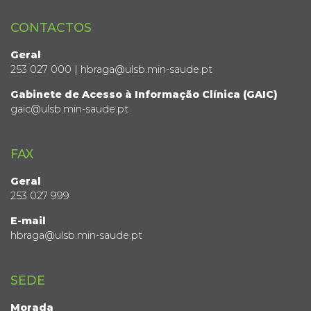
CONTACTOS
Geral
253 027 000 | hbraga@ulsb.min-saude.pt
Gabinete de Acesso à Informação Clínica (GAIC)
gaic@ulsb.min-saude.pt
FAX
Geral
253 027 999
E-mail
hbraga@ulsb.min-saude.pt
SEDE
Morada