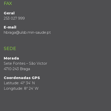
FAX
Geral
253 027 999
E-mail
hbraga@ulsb.min-saude.pt
SEDE
Morada
Sete Fontes – São Victor
4710-243 Braga
Coordenadas GPS
Latitude: 41º 34’ N
Longitude: 8º 24’ W