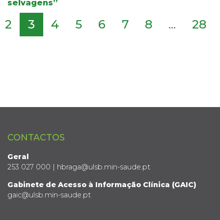
selvagens”
2
3
4
5
6
7
8
...
28
CONTACTOS
Geral
253 027 000 | hbraga@ulsb.min-saude.pt
Gabinete de Acesso à Informação Clínica (GAIC)
gaic@ulsb.min-saude.pt