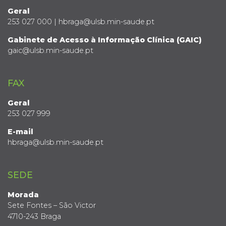
Geral
253 027 000 | hbraga@ulsb.min-saude.pt
Gabinete de Acesso à Informação Clínica (GAIC)
gaic@ulsb.min-saude.pt
FAX
Geral
253 027 999
E-mail
hbraga@ulsb.min-saude.pt
SEDE
Morada
Sete Fontes – São Victor
4710-243 Braga