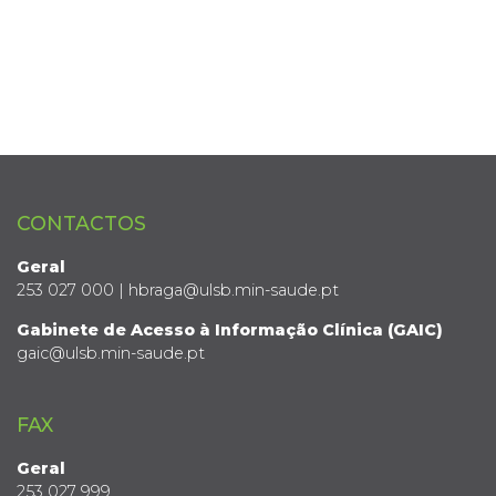
CONTACTOS
Geral
253 027 000 | hbraga@ulsb.min-saude.pt
Gabinete de Acesso à Informação Clínica (GAIC)
gaic@ulsb.min-saude.pt
FAX
Geral
253 027 999