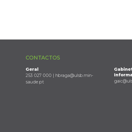
CONTACTOS
Geral
Gabine
Informa
253 027 000 | hbraga@ulsb.min-
gaic@ul
saude.pt