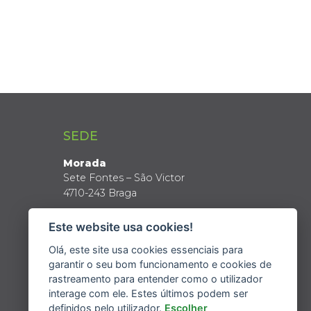
SEDE
Morada
Sete Fontes – São Victor
4710-243 Braga
Coordenadas GPS
Este website usa cookies!
Latitude: 41º 34’ N
Longitude: 8º 24’ W
Olá, este site usa cookies essenciais para
garantir o seu bom funcionamento e cookies de
rastreamento para entender como o utilizador
interage com ele. Estes últimos podem ser
definidos pelo utilizador.
Escolher