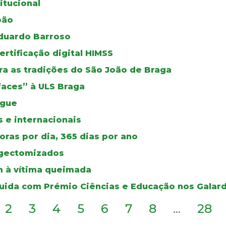
itucional
oão
duardo Barroso
certificação digital HIMSS
a as tradições do São João de Braga
faces” à ULS Braga
ngue
 e internacionais
ras por dia, 365 dias por ano
ingectomizados
 à vítima queimada
guida com Prémio Ciências e Educação nos Galar
2
3
4
5
6
7
8
...
28