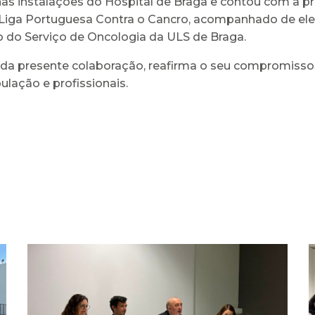
s instalações do Hospital de Braga e contou com a pr
 Liga Portuguesa Contra o Cancro, acompanhado de e
 do Serviço de Oncologia da ULS de Braga.
s da presente colaboração, reafirma o seu compromiss
lação e profissionais.
Arcebispo Primaz de
Braga realiza dádiva no