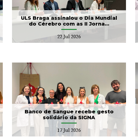
Banco de Sangue
21 Jul 2026
ULS Braga assinalou o Dia Mundial
do Cérebro com as II Jorna...
22 Jul 2026
ULS Braga conclui a
unificação das bases de
dados dos Cuidad...
15 Jul 2026
Banco de Sangue recebe gesto
solidário da SIGNA
17 Jul 2026