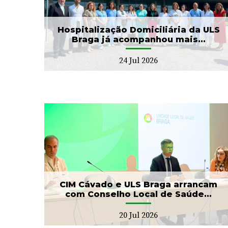
.
as II Jorna...
22 Jul 2026
Hospitalização Domiciliária da ULS
Braga já acompanhou mais...
24 Jul 2026
ga
Banco de Sangue recebe
ho
gesto solidário da SIGNA
17 Jul 2026
CIM Cávado e ULS Braga arrancam
com Conselho Local de Saúde...
20 Jul 2026