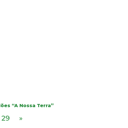
dões “A Nossa Terra”
29
»