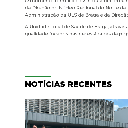
O momento formal da assinatura decorreu na
da Direção do Núcleo Regional do Norte da
Administração da ULS de Braga e da Direção
A Unidade Local de Saúde de Braga, atravé
qualidade focados nas necessidades da popu
NOTÍCIAS RECENTES
ULS Braga assinalou o Dia
aga
Mundial do Cérebro com