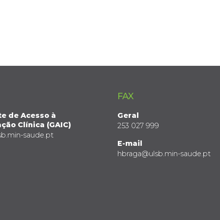
FAX
te de Acesso à
Geral
ção Clínica (GAIC)
253 027 999
sb.min-saude.pt
E-mail
hbraga@ulsb.min-saude.pt