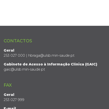
CONTACTOS
Geral
253 027 000 | hbraga@ulsb.min-saude.pt
Gabinete de Acesso à Informação Clínica (GAIC)
gaic@ulsb.min-saude.pt
FAX
Geral
253 027 999
E-mail