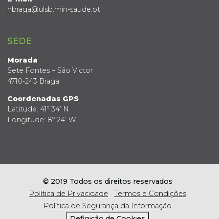
hbraga@ulsb.min-saude.pt
SEDE
Morada
Sete Fontes – São Victor
4710-243 Braga
Coordenadas GPS
Latitude: 41º 34’ N
Longitude: 8º 24’ W
© 2019 Todos os direitos reservados
Política de Privacidade
Termos e Condições
Política de Segurança da Informação
Definição de Cookies