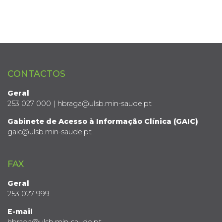
CONTACTOS
Geral
253 027 000 | hbraga@ulsb.min-saude.pt
Gabinete de Acesso à Informação Clínica (GAIC)
gaic@ulsb.min-saude.pt
FAX
Geral
253 027 999
E-mail
hbraga@ulsb.min-saude.pt