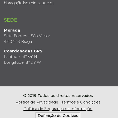
hbraga@ulsb.min-saude.pt
SEDE
Morada
Sete Fontes – São Victor
4710-243 Braga
Coordenadas GPS
Latitude: 41º 34’ N
Longitude: 8º 24’ W
© 2019 Todos os direitos reservados
Política de Privacidade
Termos e Condições
Política de Segurança da Informação
Definição de Cookies