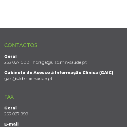
CONTACTOS
Geral
253 027 000 | hbraga@ulsb.min-saude.pt
Gabinete de Acesso à Informação Clínica (GAIC)
gaic@ulsb.min-saude.pt
FAX
Geral
253 027 999
E-mail