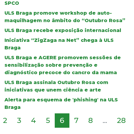
SPCO
ULS Braga promove workshop de auto-
maquilhagem no âmbito do “Outubro Rosa”
ULS Braga recebe exposição internacional
Iniciativa “ZigZaga na Net” chega à ULS
Braga
ULS Braga e AGERE promovem sessões de
sensibilização sobre prevenção e
diagnóstico precoce do cancro da mama
ULS Braga assinala Outubro Rosa com
iniciativas que unem ciência e arte
Alerta para esquema de 'phishing' na ULS
Braga
2
3
4
5
6
7
8
...
28