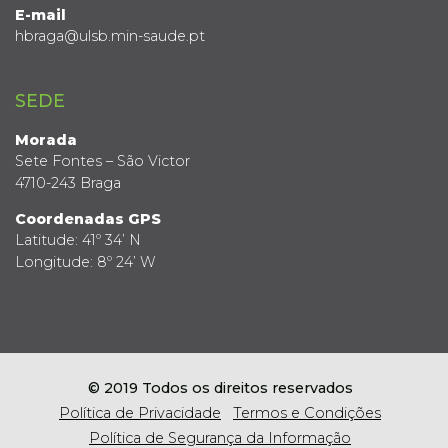
E-mail
hbraga@ulsb.min-saude.pt
SEDE
Morada
Sete Fontes – São Victor
4710-243 Braga
Coordenadas GPS
Latitude: 41º 34’ N
Longitude: 8º 24’ W
© 2019 Todos os direitos reservados
Política de Privacidade
Termos e Condições
Política de Segurança da Informação