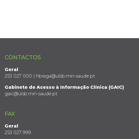
CONTACTOS
Geral
253 027 000 | hbraga@ulsb.min-saude.pt
Gabinete de Acesso à Informação Clínica (GAIC)
gaic@ulsb.min-saude.pt
FAX
Geral
253 027 999