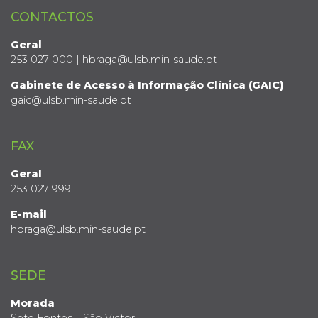
CONTACTOS
Geral
253 027 000 | hbraga@ulsb.min-saude.pt
Gabinete de Acesso à Informação Clínica (GAIC)
gaic@ulsb.min-saude.pt
FAX
Geral
253 027 999
E-mail
hbraga@ulsb.min-saude.pt
SEDE
Morada
Sete Fontes – São Victor