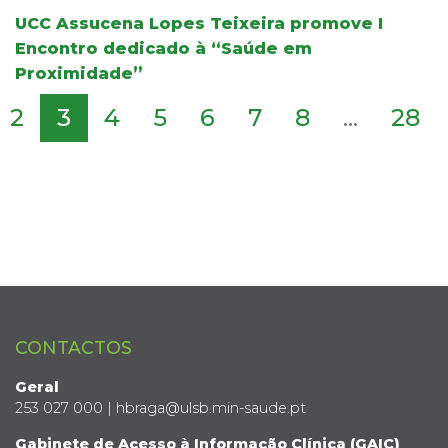
UCC Assucena Lopes Teixeira promove I
Encontro dedicado à “Saúde em
Proximidade”
2
3
4
5
6
7
8
...
28
CONTACTOS
Geral
253 027 000 | hbraga@ulsb.min-saude.pt
Gabinete de Acesso à Informação Clínica (GAIC)