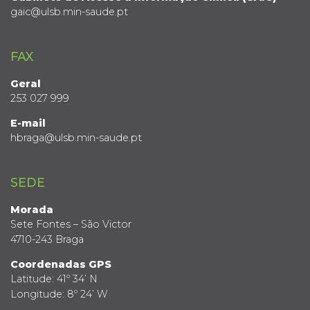
gaic@ulsb.min-saude.pt
FAX
Geral
253 027 999
E-mail
hbraga@ulsb.min-saude.pt
SEDE
Morada
Sete Fontes – São Victor
4710-243 Braga
Coordenadas GPS
Latitude: 41º 34’ N
Longitude: 8º 24’ W