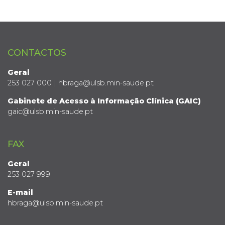
CONTACTOS
Geral
253 027 000 | hbraga@ulsb.min-saude.pt
Gabinete de Acesso à Informação Clínica (GAIC)
gaic@ulsb.min-saude.pt
FAX
Geral
253 027 999
E-mail
hbraga@ulsb.min-saude.pt