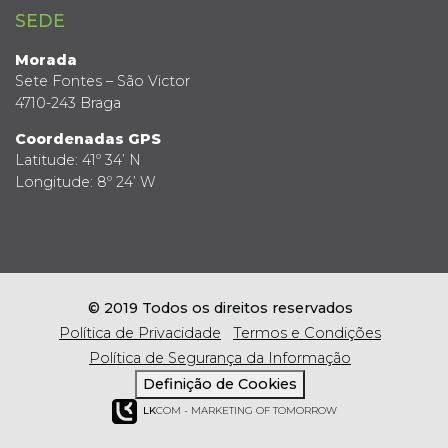
SEDE
Morada
Sete Fontes – São Victor
4710-243 Braga
Coordenadas GPS
Latitude: 41º 34’ N
Longitude: 8º 24’ W
© 2019 Todos os direitos reservados
Política de Privacidade
Termos e Condições
Política de Segurança da Informação
Definição de Cookies
LK
COM - MARKETING OF TOMORROW