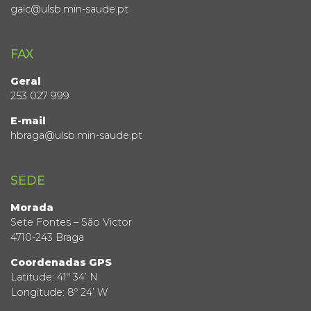
gaic@ulsb.min-saude.pt
FAX
Geral
253 027 999
E-mail
hbraga@ulsb.min-saude.pt
SEDE
Morada
Sete Fontes – São Victor
4710-243 Braga
Coordenadas GPS
Latitude: 41º 34’ N
Longitude: 8º 24’ W