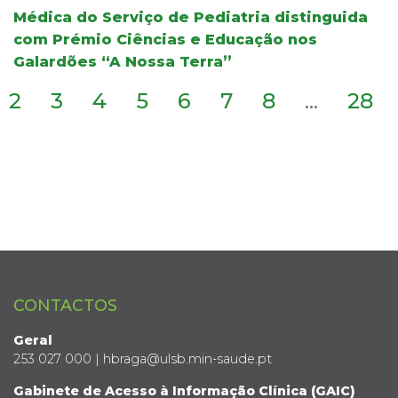
Médica do Serviço de Pediatria distinguida
com Prémio Ciências e Educação nos
Galardões “A Nossa Terra”
2
3
4
5
6
7
8
...
28
CONTACTOS
Geral
253 027 000 | hbraga@ulsb.min-saude.pt
Gabinete de Acesso à Informação Clínica (GAIC)