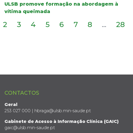
ULSB promove formação na abordagem à
vítima queimada
2
3
4
5
6
7
8
...
28
CONTACTOS
Geral
253 027 000 | hbraga@ulsb.min-saude.pt
Gabinete de Acesso à Informação Clínica (GAIC)
gaic@ulsb.min-saude.pt