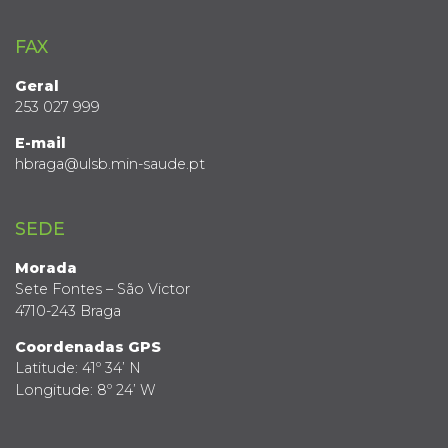
FAX
Geral
253 027 999
E-mail
hbraga@ulsb.min-saude.pt
SEDE
Morada
Sete Fontes – São Victor
4710-243 Braga
Coordenadas GPS
Latitude: 41º 34’ N
Longitude: 8º 24’ W