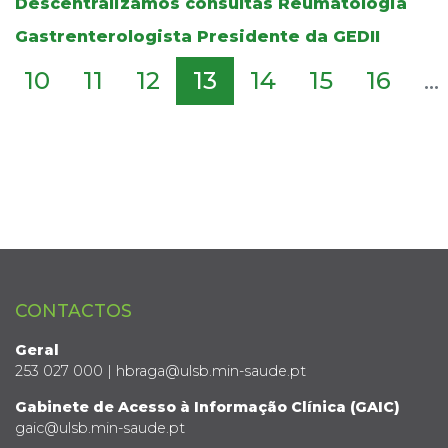
Descentralizamos consultas Reumatologia
Gastrenterologista Presidente da GEDII
10
11
12
13
14
15
16
...
CONTACTOS
Geral
253 027 000 | hbraga@ulsb.min-saude.pt
Gabinete de Acesso à Informação Clínica (GAIC)
gaic@ulsb.min-saude.pt