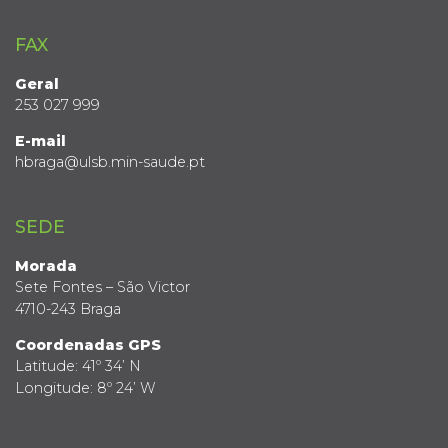
FAX
Geral
253 027 999
E-mail
hbraga@ulsb.min-saude.pt
SEDE
Morada
Sete Fontes – São Victor
4710-243 Braga
Coordenadas GPS
Latitude: 41º 34’ N
Longitude: 8º 24’ W