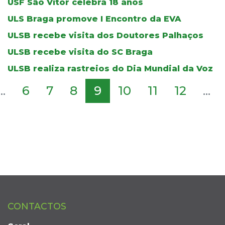
USF São Vítor celebra 18 anos
ULS Braga promove I Encontro da EVA
ULSB recebe visita dos Doutores Palhaços
ULSB recebe visita do SC Braga
ULSB realiza rastreios do Dia Mundial da Voz
...
6
7
8
9
10
11
12
...
CONTACTOS