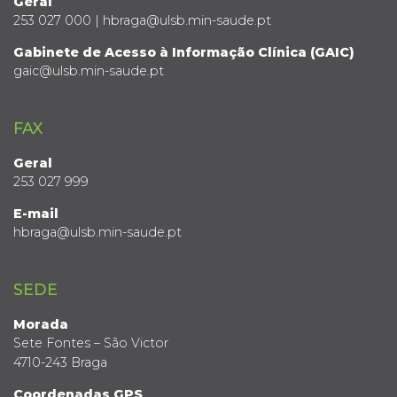
Geral
253 027 000 | hbraga@ulsb.min-saude.pt
Gabinete de Acesso à Informação Clínica (GAIC)
gaic@ulsb.min-saude.pt
FAX
Geral
253 027 999
E-mail
hbraga@ulsb.min-saude.pt
SEDE
Morada
Sete Fontes – São Victor
4710-243 Braga
Coordenadas GPS