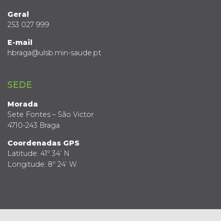
Geral
253 027 999
E-mail
hbraga@ulsb.min-saude.pt
SEDE
Morada
Sete Fontes – São Victor
4710-243 Braga
Coordenadas GPS
Latitude: 41º 34’ N
Longitude: 8º 24’ W