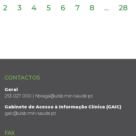
2
3
4
5
6
7
8
...
28
CONTACTOS
Geral
253 027 000 | hbraga@ulsb.min-saude.pt
Gabinete de Acesso à Informação Clínica (GAIC)
gaic@ulsb.min-saude.pt
FAX