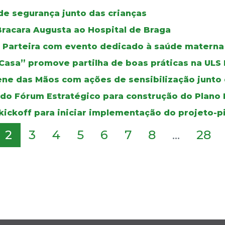
de segurança junto das crianças
racara Augusta ao Hospital de Braga
da Parteira com evento dedicado à saúde materna
 Casa” promove partilha de boas práticas na ULS
ene das Mãos com ações de sensibilização junto 
 do Fórum Estratégico para construção do Plano
kickoff para iniciar implementação do projeto-p
2
3
4
5
6
7
8
...
28